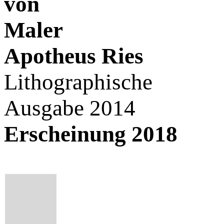
von
M
aler
A
potheus
R
ies
L
ithographische
A
usgabe 2014
Erscheinung 2018